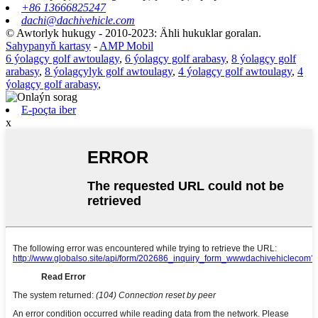
+86 13666825247
dachi@dachivehicle.com
© Awtorlyk hukugy - 2010-2023: Ähli hukuklar goralan.
Sahypanyň kartasy
-
AMP Mobil
6 ýolagçy golf awtoulagy
,
6 ýolagçy golf arabasy
,
8 ýolagçy golf
arabasy
,
8 ýolagçylyk golf awtoulagy
,
4 ýolagçy golf awtoulagy
,
4
ýolagçy golf arabasy
,
E-poçta iber
x