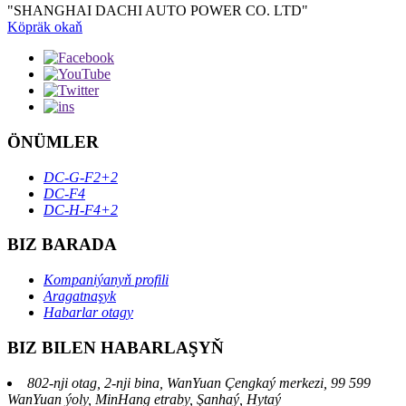
"SHANGHAI DACHI AUTO POWER CO. LTD"
Köpräk okaň
ÖNÜMLER
DC-G-F2+2
DC-F4
DC-H-F4+2
BIZ BARADA
Kompaniýanyň profili
Aragatnaşyk
Habarlar otagy
BIZ BILEN HABARLAŞYŇ
802-nji otag, 2-nji bina, WanYuan Çengkaý merkezi, 99 599
WanYuan ýoly, MinHang etraby, Şanhaý, Hytaý