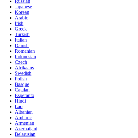
Russian
Japanese
Korean
Arabic
Irish
Greek
Turkish
Italian
Danish
Romanian
Indonesian
Czech
Afrikaans
Swedish
Polish
Basque
Catalan
Esperanto
Hindi
Lao
Albanian
Amharic
Armenian
Azerbaijani
Belarusian