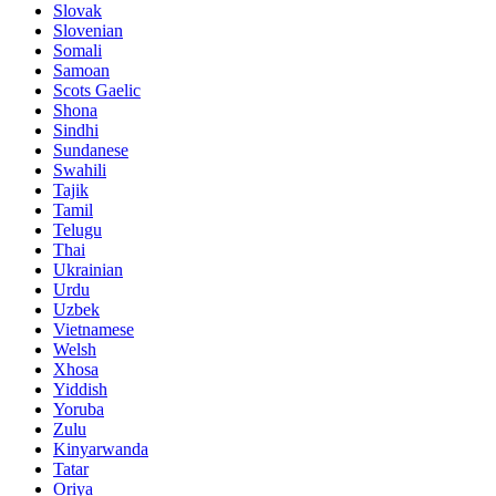
Slovak
Slovenian
Somali
Samoan
Scots Gaelic
Shona
Sindhi
Sundanese
Swahili
Tajik
Tamil
Telugu
Thai
Ukrainian
Urdu
Uzbek
Vietnamese
Welsh
Xhosa
Yiddish
Yoruba
Zulu
Kinyarwanda
Tatar
Oriya