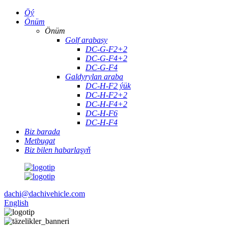
Öý
Önüm
Önüm
Golf arabasy
DC-G-F2+2
DC-G-F4+2
DC-G-F4
Galdyrylan araba
DC-H-F2 ýük
DC-H-F2+2
DC-H-F4+2
DC-H-F6
DC-H-F4
Biz barada
Metbugat
Biz bilen habarlaşyň
dachi@dachivehicle.com
English