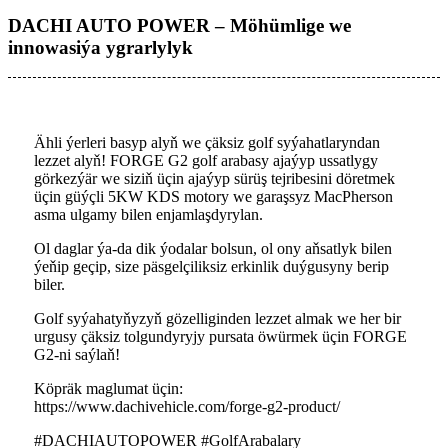
DACHI AUTO POWER – Möhümlige we
innowasiýa ygrarlylyk
Ähli ýerleri basyp alyň we çäksiz golf syýahatlaryndan
lezzet alyň! FORGE G2 golf arabasy ajaýyp ussatlygy
görkezýär we siziň üçin ajaýyp sürüş tejribesini döretmek
üçin güýçli 5KW KDS motory we garaşsyz MacPherson
asma ulgamy bilen enjamlaşdyrylan.
Ol daglar ýa-da dik ýodalar bolsun, ol ony aňsatlyk bilen
ýeňip geçip, size päsgelçiliksiz erkinlik duýgusyny berip
biler.
Golf syýahatyňyzyň gözelliginden lezzet almak we her bir
urgusy çäksiz tolgundyryjy pursata öwürmek üçin FORGE
G2-ni saýlaň!
Köpräk maglumat üçin:
https://www.dachivehicle.com/forge-g2-product/
#DACHIAUTOPOWER #GolfArabalary