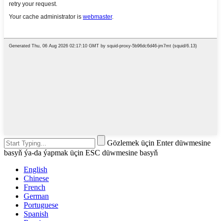
Gözlemek üçin Enter düwmesine
basyň ýa-da ýapmak üçin ESC düwmesine basyň
English
Chinese
French
German
Portuguese
Spanish