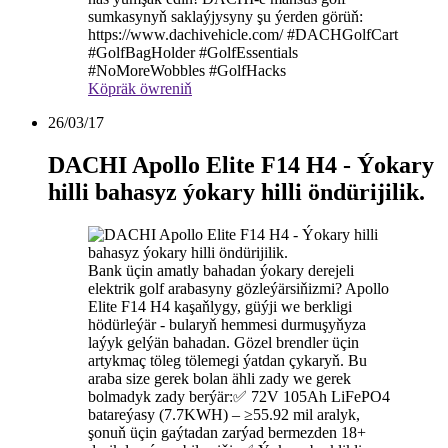
sumkasynyň saklaýjysyny şu ýerden görüň:
https://www.dachivehicle.com/ #DACHGolfCart
#GolfBagHolder #GolfEssentials
#NoMoreWobbles #GolfHacks
Köpräk öwreniň
26/03/17
DACHI Apollo Elite F14 H4 - Ýokary
hilli bahasyz ýokary hilli öndürijilik.
Bank üçin amatly bahadan ýokary derejeli
elektrik golf arabasyny gözleýärsiňizmi? Apollo
Elite F14 H4 kaşaňlygy, güýji we berkligi
hödürleýär - bularyň hemmesi durmuşyňyza
laýyk gelýän bahadan. Gözel brendler üçin
artykmaç töleg tölemegi ýatdan çykaryň. Bu
araba size gerek bolan ähli zady we gerek
bolmadyk zady berýär:✅ 72V 105Ah LiFePO4
batareýasy (7.7KWH) – ≥55.92 mil aralyk,
şonuň üçin gaýtadan zarýad bermezden 18+