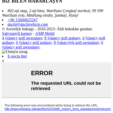
BIZ BILEN HABARLAŞYŇ
802-nji otag, 2-nji bina, WanYuan Çengkaý merkezi, 99 599
WanYuan ýoly, MinHang etraby, Şanhaý, Hytaý
+86 13666825247
dachi@dachivehicle.com
© Awtorlyk hukugy - 2010-2023: Ähli hukuklar goralan.
Sahypanyň kartasy
-
AMP Mobil
4 ýolagçy golf awtoulagy
,
8 ýolagçy golf arabasy
,
4 ýolagçy golf
arabasy
,
6 ýolagçy golf arabasy
,
8 ýolagçylyk golf awtoulagy
,
6
ýolagçy golf awtoulagy
,
E-poçta iber
x