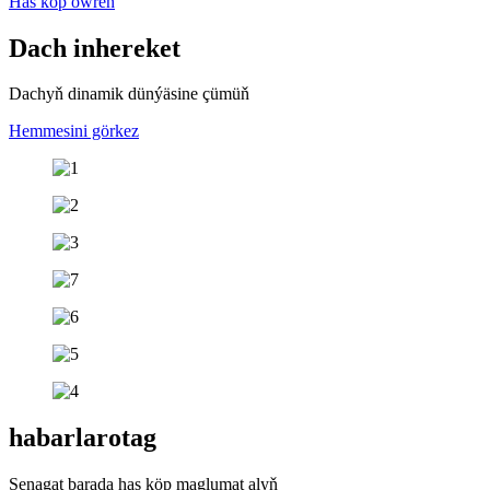
Has köp öwren
Dach in
hereket
Dachyň dinamik dünýäsine çümüň
Hemmesini görkez
habarlar
otag
Senagat barada has köp maglumat alyň