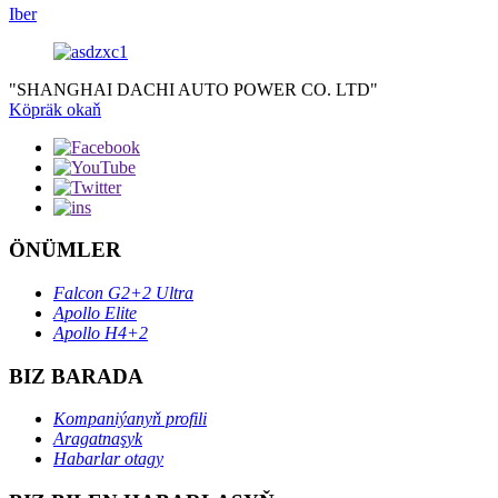
Iber
"SHANGHAI DACHI AUTO POWER CO. LTD"
Köpräk okaň
ÖNÜMLER
Falcon G2+2 Ultra
Apollo Elite
Apollo H4+2
BIZ BARADA
Kompaniýanyň profili
Aragatnaşyk
Habarlar otagy