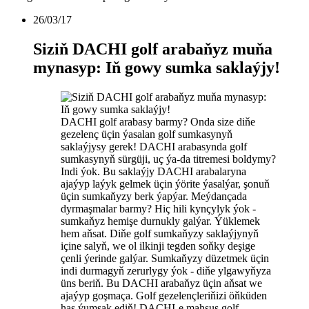
26/03/17
Siziň DACHI golf arabaňyz muňa
mynasyp: Iň gowy sumka saklaýjy!
DACHI golf arabasy barmy? Onda size diňe
gezelenç üçin ýasalan golf sumkasynyň
saklaýjysy gerek! DACHI arabasynda golf
sumkasynyň sürgüji, uç ýa-da titremesi boldymy?
Indi ýok. Bu saklaýjy DACHI arabalaryna
ajaýyp laýyk gelmek üçin ýörite ýasalýar, şonuň
üçin sumkaňyzy berk ýapýar. Meýdançada
dyrmaşmalar barmy? Hiç hili kynçylyk ýok -
sumkaňyz hemişe durnukly galýar. Ýüklemek
hem aňsat. Diňe golf sumkaňyzy saklaýjynyň
içine salyň, we ol ilkinji tegden soňky deşige
çenli ýerinde galýar. Sumkaňyzy düzetmek üçin
indi durmagyň zerurlygy ýok - diňe ylgawyňyza
üns beriň. Bu DACHI arabaňyz üçin aňsat we
ajaýyp goşmaça. Golf gezelençleriňizi öňküden
has ýumşak ediň! DACHI-e mahsus golf