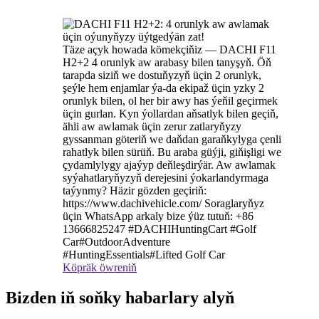
Täze açyk howada kömekçiňiz — DACHI F11
H2+2 4 orunlyk aw arabasy bilen tanyşyň. Öň
tarapda siziň we dostuňyzyň üçin 2 orunlyk,
şeýle hem enjamlar ýa-da ekipaž üçin yzky 2
orunlyk bilen, ol her bir awy has ýeňil geçirmek
üçin gurlan. Kyn ýollardan aňsatlyk bilen geçiň,
ähli aw awlamak üçin zerur zatlaryňyzy
gyssanman göteriň we daňdan garaňkylyga çenli
rahatlyk bilen sürüň. Bu araba güýji, giňişligi we
çydamlylygy ajaýyp deňleşdirýär. Aw awlamak
syýahatlaryňyzyň derejesini ýokarlandyrmaga
taýynmy? Häzir gözden geçiriň:
https://www.dachivehicle.com/ Soraglaryňyz
üçin WhatsApp arkaly bize ýüz tutuň: +86
13666825247 #DACHIHuntingCart #Golf
Car#OutdoorAdventure
#HuntingEssentials#Lifted Golf Car
Köpräk öwreniň
Bizden iň soňky habarlary alyň