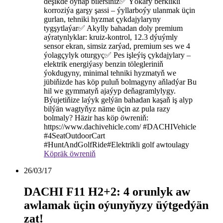
deşikde oýnap bilersiňiz✅ Ýokary berklikli
korroziýa garşy şassi – ýyllarboýy ulanmak üçin
gurlan, tehniki hyzmat çykdajylaryny
tygşytlaýar✅ Akylly bahadan doly premium
aýratynlyklar: kruiz-kontrol, 12.3 dýuýmly
sensor ekran, simsiz zarýad, premium ses we 4
ýolagçylyk oturgyç✅ Pes işleýiş çykdajylary –
elektrik energiýasy benzin tölegleriniň
ýokdugyny, minimal tehniki hyzmatyň we
jübiňizde has köp puluň bolmagyny aňladýar Bu
hil we gymmatyň ajaýyp deňagramlylygy.
Býujetiňize laýyk gelýän bahadan kaşaň iş alyp
bilýän wagtyňyz näme üçin az pula razy
bolmaly? Häzir has köp öwreniň:
https://www.dachivehicle.com/ #DACHIVehicle
#4SeatOutdoorCart
#HuntAndGolfRide#Elektrikli golf awtoulagy
Köpräk öwreniň
26/03/17
DACHI F11 H2+2: 4 orunlyk aw
awlamak üçin oýunyňyzy üýtgedýän
zat!