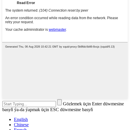
Gözlemek üçin Enter düwmesine
basyň ýa-da ýapmak üçin ESC düwmesine basyň
English
Chinese
French