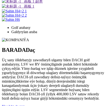
Golf arabasy
Galdyrylan araba
BARADA
Daç
Üç sany öňdebaryjy zawodlaryň ulgamy bilen DACH golf
arabalaryny, LSV we RV önümçiliginde pudak lideri hökmünde
çykyş edýär. Ylmy-barlag we işläp düzmek işlerine yzygiderli
ygrarlylygymyz iň döwrebap ulaglary döretmekdäki başarnygymyzy
artdyrýar. DACH-yň zawodlary deňsiz-taýsyz önümçilik
mümkinçiliklerine eýe bolup, dünýä derejesindäki islegi
kanagatlandyrmak üçin ýokary derejeli ulaglaryň durnukly
üpjünçiligini üpjün edýär. LSV segmentinde buýsanç bilen
öňdebaryjy bolan DACH-yň ýyllyk 400,000 LSV satuw rekordy
biziň deňsiz-taýsyz bazar güýji hökmündäki ornumyzy berkidýär.