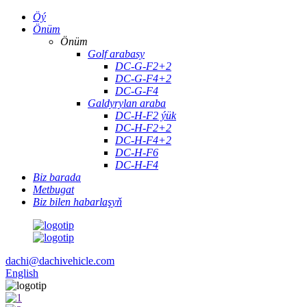
Öý
Önüm
Önüm
Golf arabasy
DC-G-F2+2
DC-G-F4+2
DC-G-F4
Galdyrylan araba
DC-H-F2 ýük
DC-H-F2+2
DC-H-F4+2
DC-H-F6
DC-H-F4
Biz barada
Metbugat
Biz bilen habarlaşyň
dachi@dachivehicle.com
English